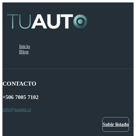
Inicio
Blog
CONTACTO
+506
7005 7102
info@tuauto.cr
Subir listado