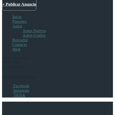
+ Publicar Anuncio
Inicio
Paquetes
Autos
Autos Nuevos
Autos Usados
Buscador
Contacto
Blog
Barrio Escalante
7005-7102
info@tuauto.cr
Nuestras Redes
Facebook
Instagram
TikTok