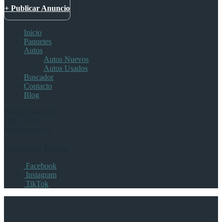
+ Publicar Anuncio
Inicio
Paquetes
Autos
Autos Nuevos
Autos Usados
Buscador
Contacto
Blog
Barrio Escalante
7005-7102
info@tuauto.cr
Nuestras Redes
Facebook
Instagram
TikTok