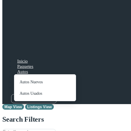
Inicio
Paquetes
Autos
Buscador
Contacto
Autos Nuevos
Blog
Autos Usados
+ Publica Tu Auto
Map View
Listings View
Search Filters