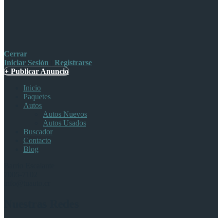
Cerrar
Iniciar Sesión
|
Registrarse
+ Publicar Anuncio
Inicio
Paquetes
Autos
Autos Nuevos
Autos Usados
Buscador
Contacto
Blog
Barrio Escalante
7005-7102
info@tuauto.cr
Nuestras Redes