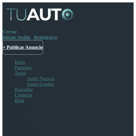
Cerrar
Iniciar Sesión
|
Registrarse
+ Publicar Anuncio
Inicio
Paquetes
Autos
Autos Nuevos
Autos Usados
Buscador
Contacto
Blog
Barrio Escalante
7005-7102
info@tuauto.cr
Nuestras Redes