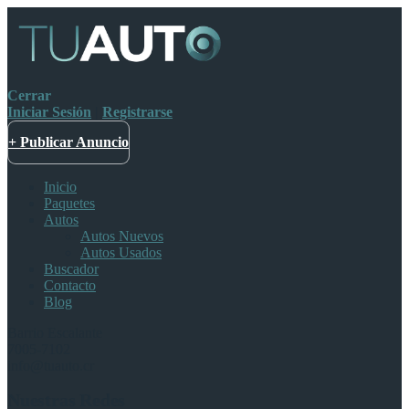
Cerrar
Iniciar Sesión
|
Registrarse
+ Publicar Anuncio
Inicio
Paquetes
Autos
Autos Nuevos
Autos Usados
Buscador
Contacto
Blog
Barrio Escalante
7005-7102
info@tuauto.cr
Nuestras Redes