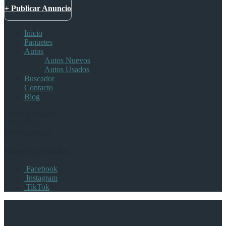
+ Publicar Anuncio
Inicio
Paquetes
Autos
Autos Nuevos
Autos Usados
Buscador
Contacto
Blog
Barrio Escalante
7005-7102
info@tuauto.cr
Nuestras Redes
Facebook
Instagram
TikTok