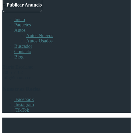
+ Publicar Anuncio
Inicio
Paquetes
Autos
Autos Nuevos
Autos Usados
Buscador
Contacto
Blog
Barrio Escalante
7005-7102
info@tuauto.cr
Nuestras Redes
Facebook
Instagram
TikTok