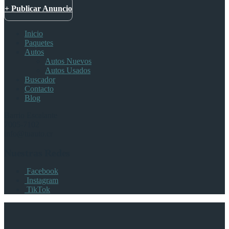
+ Publicar Anuncio
Inicio
Paquetes
Autos
Autos Nuevos
Autos Usados
Buscador
Contacto
Blog
Barrio Escalante
7005-7102
info@tuauto.cr
Nuestras Redes
Facebook
Instagram
TikTok