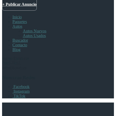
+ Publicar Anuncio
Inicio
Paquetes
Autos
Autos Nuevos
Autos Usados
Buscador
Contacto
Blog
Barrio Escalante
7005-7102
info@tuauto.cr
Nuestras Redes
Facebook
Instagram
TikTok