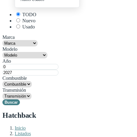
+ Publica Tu Auto
TODO
Nuevo
Usado
Marca
Modelo
Año
Combustible
Transmisión
Buscar
Hatchback
Inicio
Listados