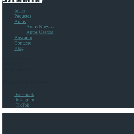
+ Publicar Anuncio
Inicio
Paquetes
Autos
Autos Nuevos
Autos Usados
Buscador
Contacto
Blog
Barrio Escalante
7005-7102
info@tuauto.cr
Nuestras Redes
Facebook
Instagram
TikTok