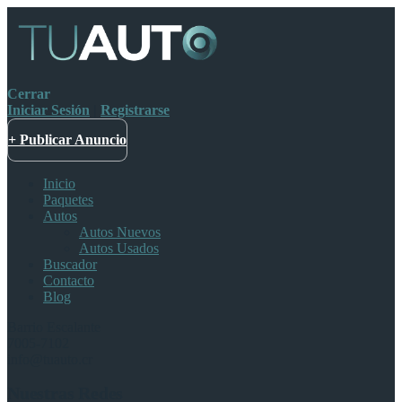
Cerrar
Iniciar Sesión
|
Registrarse
+ Publicar Anuncio
Inicio
Paquetes
Autos
Autos Nuevos
Autos Usados
Buscador
Contacto
Blog
Barrio Escalante
7005-7102
info@tuauto.cr
Nuestras Redes