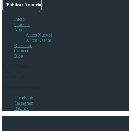
+ Publicar Anuncio
Inicio
Paquetes
Autos
Autos Nuevos
Autos Usados
Buscador
Contacto
Blog
Barrio Escalante
7005-7102
info@tuauto.cr
Nuestras Redes
Facebook
Instagram
TikTok