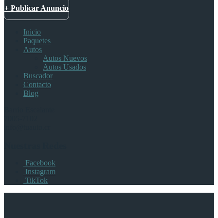
+ Publicar Anuncio
Inicio
Paquetes
Autos
Autos Nuevos
Autos Usados
Buscador
Contacto
Blog
Barrio Escalante
7005-7102
info@tuauto.cr
Nuestras Redes
Facebook
Instagram
TikTok