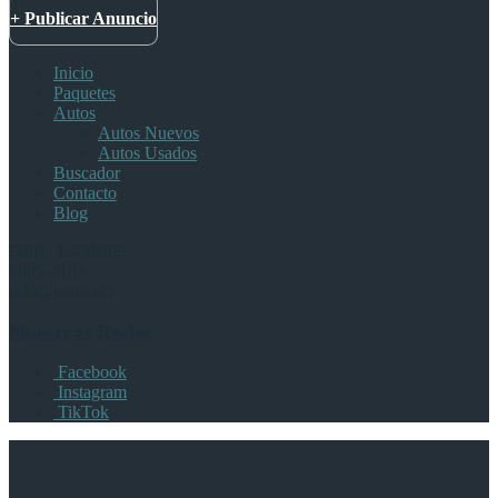
+ Publicar Anuncio
Inicio
Paquetes
Autos
Autos Nuevos
Autos Usados
Buscador
Contacto
Blog
Barrio Escalante
7005-7102
info@tuauto.cr
Nuestras Redes
Facebook
Instagram
TikTok