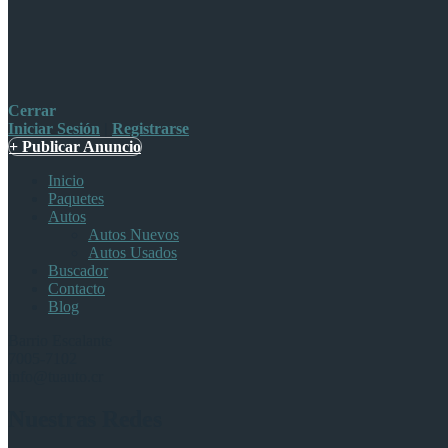
Cerrar
Iniciar Sesión
|
Registrarse
+ Publicar Anuncio
Inicio
Paquetes
Autos
Autos Nuevos
Autos Usados
Buscador
Contacto
Blog
Barrio Escalante
7005-7102
info@tuauto.cr
Nuestras Redes