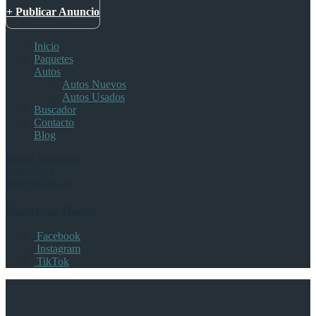
+ Publicar Anuncio
Inicio
Paquetes
Autos
Autos Nuevos
Autos Usados
Buscador
Contacto
Blog
Barrio Escalante
7005-7102
info@tuauto.cr
Nuestras Redes
Facebook
Instagram
TikTok