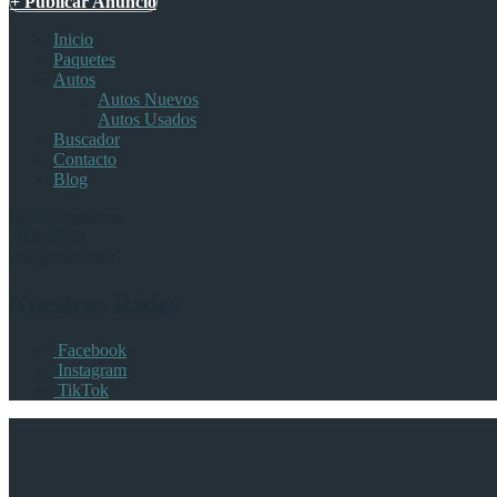
+ Publicar Anuncio
Inicio
Paquetes
Autos
Autos Nuevos
Autos Usados
Buscador
Contacto
Blog
Barrio Escalante
7005-7102
info@tuauto.cr
Nuestras Redes
Facebook
Instagram
TikTok