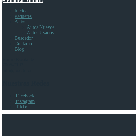
+ Publicar Anuncio
Inicio
Paquetes
Autos
Autos Nuevos
Autos Usados
Buscador
Contacto
Blog
Barrio Escalante
7005-7102
info@tuauto.cr
Nuestras Redes
Facebook
Instagram
TikTok