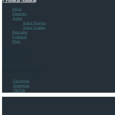
+ Publicar Anuncio
Inicio
Paquetes
Autos
Autos Nuevos
Autos Usados
Buscador
Contacto
Blog
Barrio Escalante
7005-7102
info@tuauto.cr
Nuestras Redes
Facebook
Instagram
TikTok