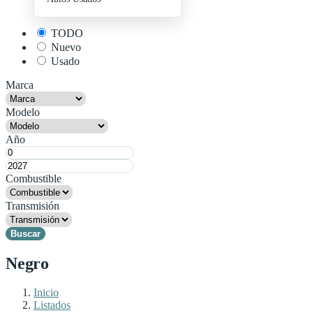
+ Publica Tu Auto
TODO
Nuevo
Usado
Marca
Modelo
Año
Combustible
Transmisión
Buscar
Negro
Inicio
Listados