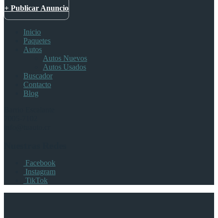
+ Publicar Anuncio
Inicio
Paquetes
Autos
Autos Nuevos
Autos Usados
Buscador
Contacto
Blog
Barrio Escalante
7005-7102
info@tuauto.cr
Nuestras Redes
Facebook
Instagram
TikTok