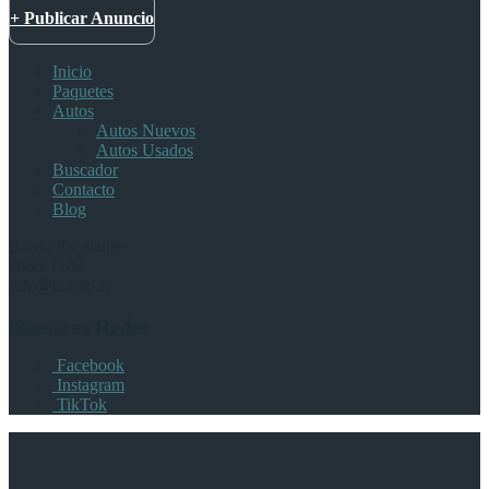
+ Publicar Anuncio
Inicio
Paquetes
Autos
Autos Nuevos
Autos Usados
Buscador
Contacto
Blog
Barrio Escalante
7005-7102
info@tuauto.cr
Nuestras Redes
Facebook
Instagram
TikTok