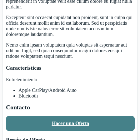
reprehenderit in voluptate velit esse cillum dolore eu fugiat nulla
pariatur.
Excepteur sint occaecat cupidatat non proident, sunt in culpa qui
officia deserunt mollit anim id est laborum. Sed ut perspiciatis
unde omnis iste natus error sit voluptatem accusantium
doloremque laudantium.
Nemo enim ipsam voluptatem quia voluptas sit aspernatur aut
odit aut fugit, sed quia consequuntur magni dolores eos qui
ratione voluptatem sequi nesciunt.
Características
Entretenimiento
Apple CarPlay/Android Auto
Bluetooth
Contacto
Hacer una Oferta
Precio de Oferta