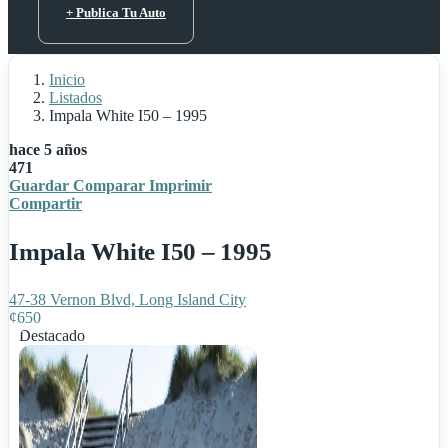
+ Publica Tu Auto
Inicio
Listados
Impala White I50 – 1995
hace 5 años
471
Guardar
Comparar
Imprimir
Compartir
Impala White I50 – 1995
47-38 Vernon Blvd, Long Island City
¢
650
Destacado