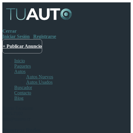
Cerrar
Iniciar Sesión
|
Registrarse
+ Publicar Anuncio
Inicio
Paquetes
Autos
Autos Nuevos
Autos Usados
Buscador
Contacto
Blog
Barrio Escalante
7005-7102
info@tuauto.cr
Nuestras Redes