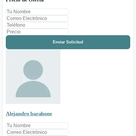
Enviar Solicitud
Alejandro barahone