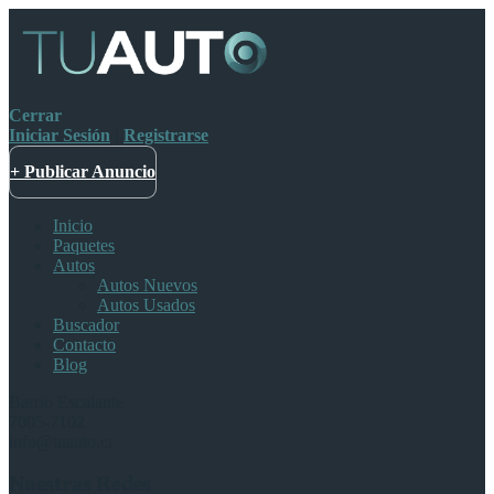
Cerrar
Iniciar Sesión
|
Registrarse
+ Publicar Anuncio
Inicio
Paquetes
Autos
Autos Nuevos
Autos Usados
Buscador
Contacto
Blog
Barrio Escalante
7005-7102
info@tuauto.cr
Nuestras Redes