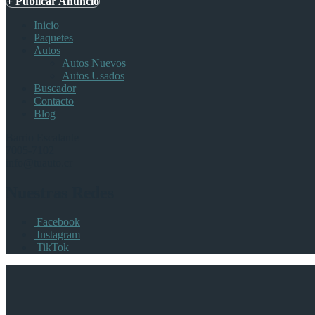
+ Publicar Anuncio
Inicio
Paquetes
Autos
Autos Nuevos
Autos Usados
Buscador
Contacto
Blog
Barrio Escalante
7005-7102
info@tuauto.cr
Nuestras Redes
Facebook
Instagram
TikTok