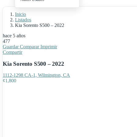
+ Publica Tu Auto
Inicio
Listados
Kia Sorento S500 – 2022
hace 5 años
477
Guardar
Comparar
Imprimir
Compartir
Kia Sorento S500 – 2022
1112-1298 CA-1, Wilmington, CA
¢
1,800