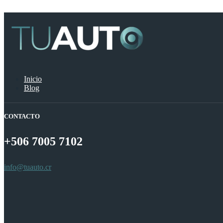
Inicio
Blog
CONTACTO
+506
7005 7102
info@tuauto.cr