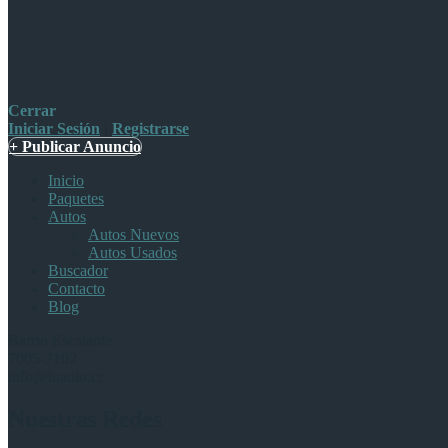
Cerrar
Iniciar Sesión
|
Registrarse
+ Publicar Anuncio
Inicio
Paquetes
Autos
Autos Nuevos
Autos Usados
Buscador
Contacto
Blog
Barrio Escalante
7005-7102
info@tuauto.cr
Nuestras Redes